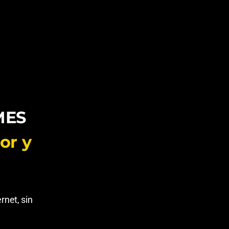
MES
or y
rnet, sin