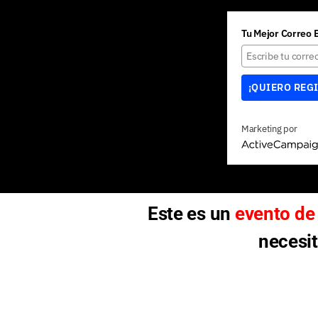
Tu Mejor Correo 
¡QUIERO REG
Marketing por
A
c
t
i
v
Este es un
evento de 
e
C
necesit
a
m
p
a
i
g