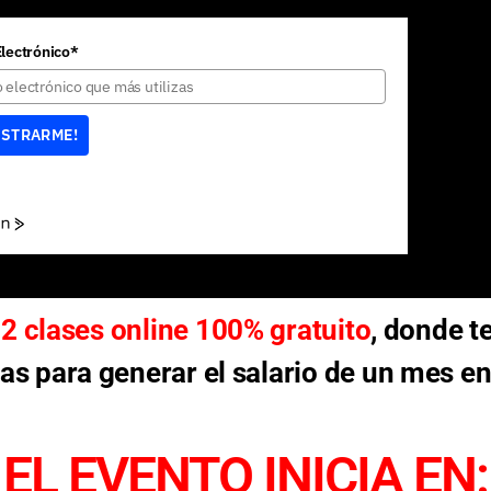
Electrónico*
ISTRARME!
2 clases online 100% gratuito
, donde t
as para generar el salario de un mes en
EL EVENTO INICIA EN: