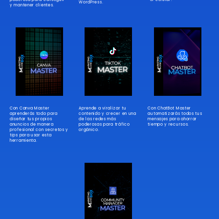
WordPress.
y mantener clientes.
Con Canva Master
Aprende a viralizar tu
Con ChatBot Master
aprenderás todo para
contenido y crecer en una
automatizarás todos tus
diseñar tus propios
de las redes más
mensajes para ahorrar
anuncios de manera
poderosas para tráfico
tiempo y recursos.
profesional con secretos y
orgánico.
tips para usar esta
herramienta.