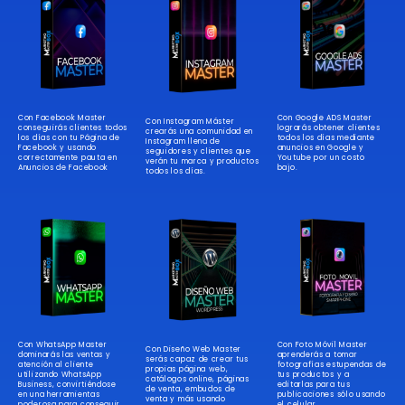
Con Facebook Master
Con Google ADS Master
Con Instagram Máster
conseguirás clientes todos
lograrás obtener clientes
crearás una comunidad en
los días con tu Página de
todos los días mediante
Instagram llena de
Facebook y usando
anuncios en Google y
seguidores y clientes que
correctamente pauta en
Youtube por un costo
verán tu marca y productos
Anuncios de Facebook
bajo.
todos los días.
Con WhatsApp Master
Con Foto Móvil Master
Con Diseño Web Master
dominarás las ventas y
aprenderás a tomar
serás capaz de crear tus
atención al cliente
fotografías estupendas de
propias página web,
utilizando WhatsApp
tus productos y a
catálogos online, páginas
Business, convirtiéndose
editarlas para tus
de venta, embudos de
en una herramientas
publicaciones sólo usando
venta y más usando
poderosa para conseguir
el celular.