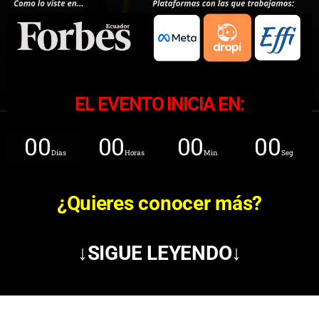
EL EVENTO INICIA EN:
00
00
00
00
Días
Horas
Min
Seg
¿Quieres conocer más?
↓SIGUE LEYENDO↓